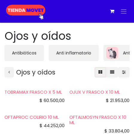
Ir al contenido
Ojos y oídos
Antibióticos
Anti inflamatorio
Antip
Ojos y oídos
TOBRAMAX FRASCO X 5 ML
OJUX V FRASCO X 10 ML
$
60.500,00
$
21.953,00
OFTAPROC COLIRIO 10 ML
OFTALMOSYN FRASCO X 10
ML
$
44.252,00
$
33.804,00