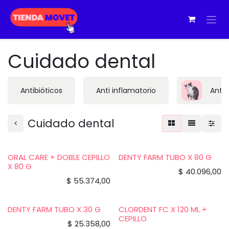
Ir al contenido
Cuidado dental
Antibióticos
Anti inflamatorio
Antip
Cuidado dental
ORAL CARE + DOBLE CEPILLO
DENTY FARM TUBO X 80 G
X 80 G
$
40.096,00
$
55.374,00
DENTY FARM TUBO X 30 G
CLORDENT FC X 120 ML +
CEPILLO
$
25.358,00