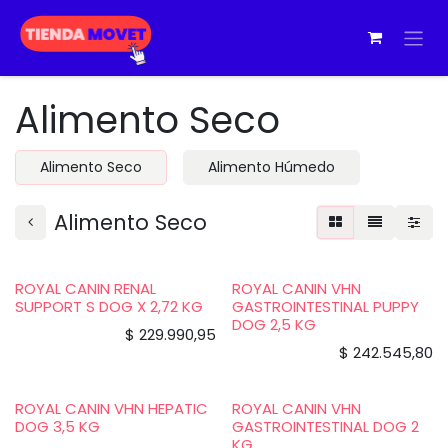
Ir al contenido
Alimento Seco
Alimento Seco
Alimento Húmedo
Alimento Seco
ROYAL CANIN RENAL
ROYAL CANIN VHN
SUPPORT S DOG X 2,72 KG
GASTROINTESTINAL PUPPY
DOG 2,5 KG
$
229.990,95
$
242.545,80
ROYAL CANIN VHN HEPATIC
ROYAL CANIN VHN
DOG 3,5 KG
GASTROINTESTINAL DOG 2
KG