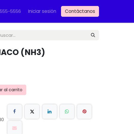
Iniciar sesión
Contáctanos
VET
-555-5556
ACO (NH3)
 al carrito
30