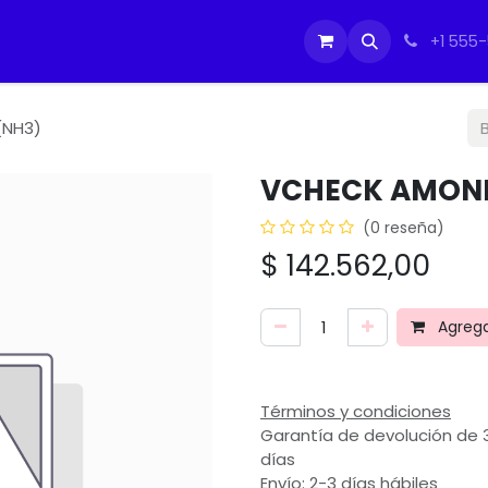
tos
Soporte Equipos PC
Cursos
Ayuda
Ayuda
IMO
+1 555
(NH3)
VCHECK AMONI
(0 reseña)
$
142.562,00
Agregar
Términos y condiciones
Garantía de devolución de 
días
Envío: 2-3 días hábiles