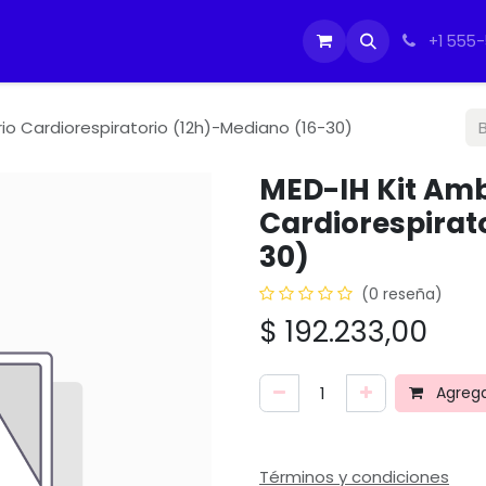
tos
Soporte Equipos PC
Cursos
Ayuda
Ayuda
IMO
+1 555
io Cardiorespiratorio (12h)-Mediano (16-30)
MED-IH Kit Amb
Cardiorespirat
30)
(0 reseña)
$
192.233,00
Agregar
Términos y condiciones