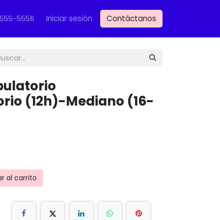
Iniciar sesión
Contáctanos
VET
-555-5556
ulatorio
orio (12h)-Mediano (16-
 al carrito