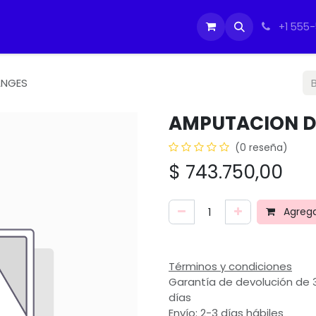
tos
Soporte Equipos PC
Cursos
Ayuda
Ayuda
IMO
+1 555
ANGES
AMPUTACION D
(0 reseña)
$
743.750,00
Agregar
Términos y condiciones
Garantía de devolución de 
días
Envío: 2-3 días hábiles