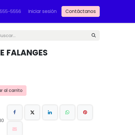
Iniciar sesión
Contáctanos
VET
-555-5556
E FALANGES
 al carrito
30