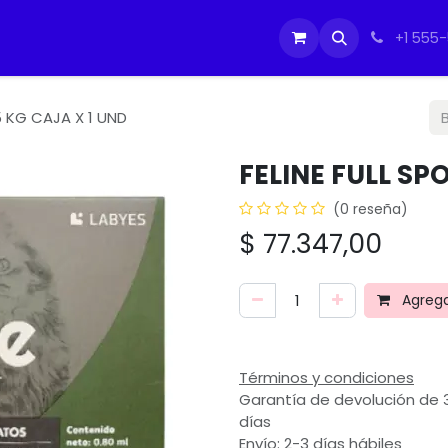
tos
Soporte Equipos PC
Cursos
Ayuda
Ayuda
IMO
+1 555
 5 KG CAJA X 1 UND
FELINE FULL SPO
(0 reseña)
$
77.347,00
Agregar
Términos y condiciones
Garantía de devolución de 
días
Envío: 2-3 días hábiles