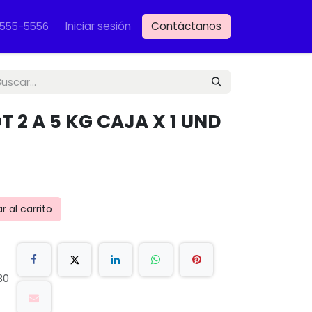
Iniciar sesión
Contáctanos
VET
-555-5556
T 2 A 5 KG CAJA X 1 UND
 al carrito
30