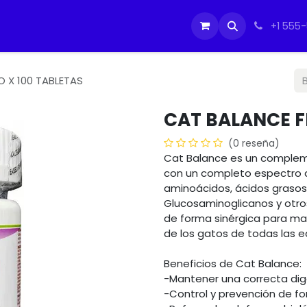
tos
Soporte Equipos PC
Cursos
Ayuda
Ayuda
IMO
+1 555
 X 100 TABLETAS
CAT BALANCE F
(0 reseña)
Cat Balance es un complem
con un completo espectro d
aminoácidos, ácidos grasos,
Glucosaminoglicanos y otro
de forma sinérgica para mant
de los gatos de todas las e
Beneficios de Cat Balance:
-Mantener una correcta diges
-Control y prevención de fo