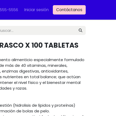
Iniciar sesión
Contáctanos
VET
-555-5556
RASCO X 100 TABLETAS
ento alimenticio especialmente formulado
e más de 40 vitaminas, minerales,
 enzimas digestivas, antioxidantes,
s nutrientes en total balance; que actúan
ener el nivel físico y el bienestar mental
dades y razas.
tión (hidrolisis de lípidos y proteínas)
rmación de bolas de pelo.