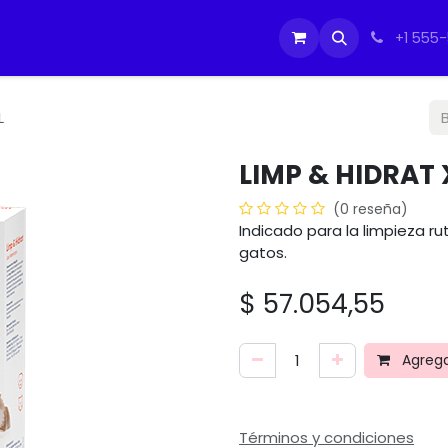
tos
Soporte Equipos PC
Cursos
Ayuda
Ayuda
IMO
+1 555
L
LIMP & HIDRAT 
(0 reseña)
Indicado para la limpieza ru
gatos.
$
57.054,55
Agregar
Términos y condiciones