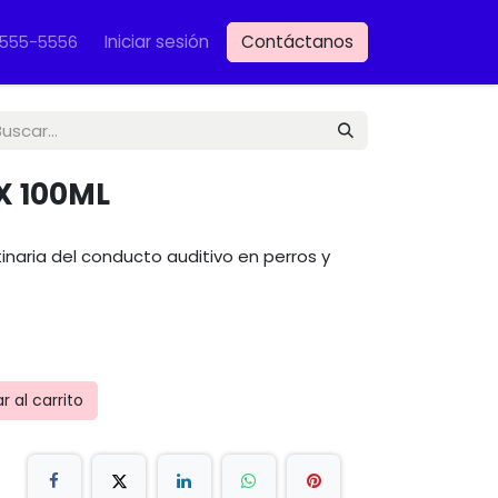
Iniciar sesión
Contáctanos
VET
-555-5556
X 100ML
tinaria del conducto auditivo en perros y
 al carrito