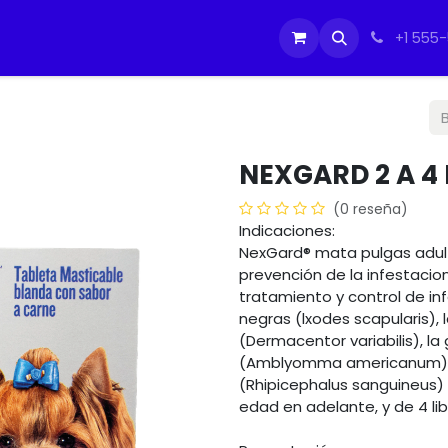
tos
Soporte Equipos PC
Cursos
Ayuda
Ayuda
IMO
+1 555
NEXGARD 2 A 4
(0 reseña)
Indicaciones:
NexGard® mata pulgas adulta
prevención de la infestacion
tratamiento y control de in
negras (lxodes scapularis),
(Dermacentor variabilis), la 
(Amblyomma americanum) y
(Rhipicephalus sanguineus)
edad en adelante, y de 4 li