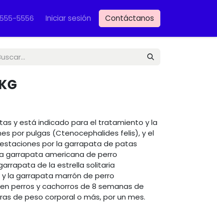
Iniciar sesión
Contáctanos
VET
-555-5556
 KG
s y está indicado para el tratamiento y la
es por pulgas (Ctenocephalides felis), y el
festaciones por la garrapata de patas
 la garrapata americana de perro
garrapata de la estrella solitaria
 la garrapata marrón de perro
 en perros y cachorros de 8 semanas de
bras de peso corporal o más, por un mes.