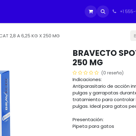
tos
Soporte Equipos PC
Cursos
Ayuda
Ayuda
IMO
+1 555
AT 2,8 A 6,25 KG X 250 MG
BRAVECTO SPOT 
250 MG
(0 reseña)
Indicaciones:
Antiparasitario de acción i
pulgas y garrapatas duran
tratamiento para controlar l
pulgas. Ideal para gatos pe
Presentación:
Pipeta para gatos