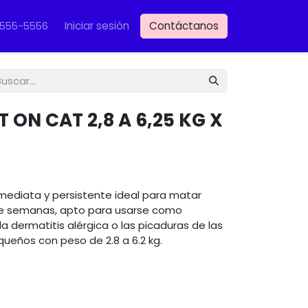
Iniciar sesión
Contáctanos
VET
-555-5556
ON CAT 2,8 A 6,25 KG X
nmediata y persistente ideal para matar
te semanas, apto para usarse como
a dermatitis alérgica o las picaduras de las
queños con peso de 2.8 a 6.2 kg.