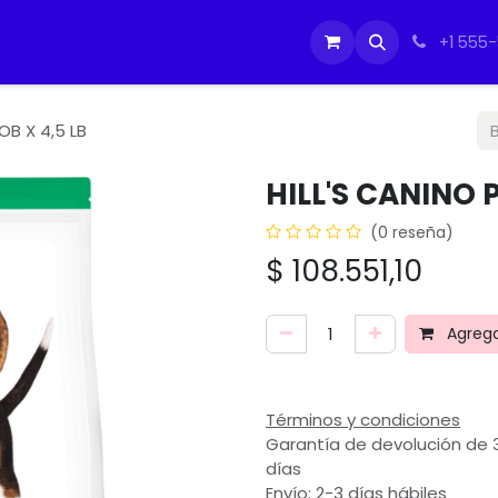
tos
Soporte Equipos PC
Cursos
Ayuda
Ayuda
IMO
+1 555
OB X 4,5 LB
HILL'S CANINO 
(0 reseña)
$
108.551,10
Agregar
Términos y condiciones
Garantía de devolución de 
días
Envío: 2-3 días hábiles