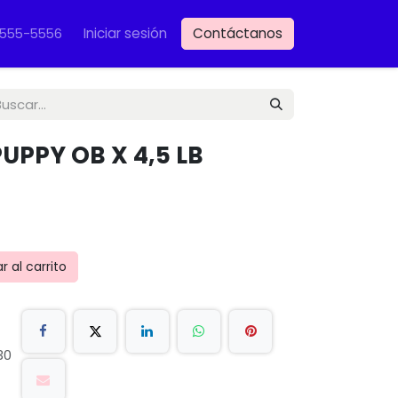
Iniciar sesión
Contáctanos
VET
-555-5556
PUPPY OB X 4,5 LB
 al carrito
30