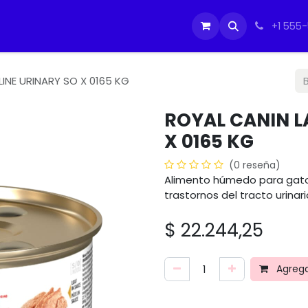
tos
Soporte Equipos PC
Cursos
Ayuda
Ayuda
IMO
+1 555
LINE URINARY SO X 0165 KG
ROYAL CANIN L
X 0165 KG
(0 reseña)
Alimento húmedo para gatos
trastornos del tracto urinar
$
22.244,25
Agregar