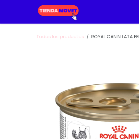
Ir al contenido
Inicio
Perros
Ga
Todos los productos
ROYAL CANIN LATA FE