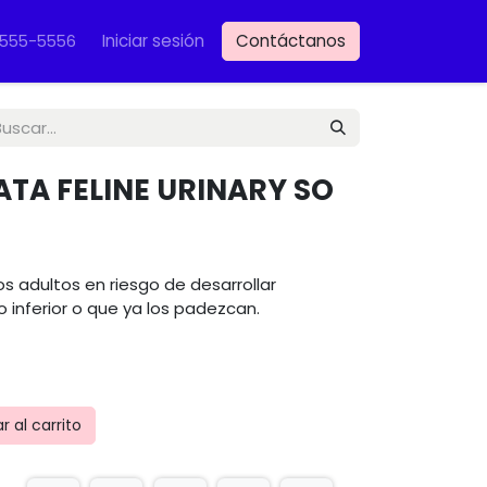
Iniciar sesión
Contáctanos
VET
-555-5556
ATA FELINE URINARY SO
 adultos en riesgo de desarrollar
io inferior o que ya los padezcan.
 al carrito