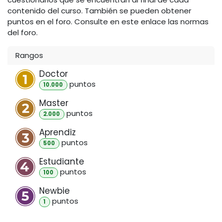
contenido del curso. También se pueden obtener
puntos en el foro. Consulte en este enlace las normas
del foro.
Rangos
Doctor
punto
s
10.000
Master
punto
s
2.000
Aprendiz
punto
s
500
Estudiante
punto
s
100
Newbie
punto
s
1