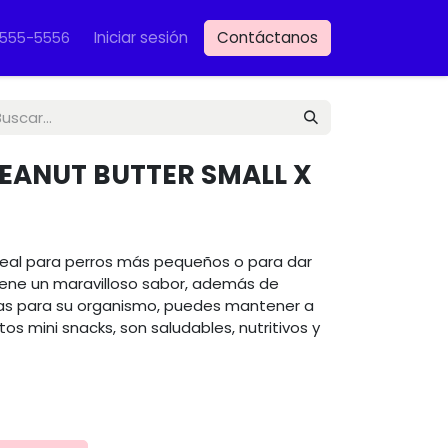
Iniciar sesión
Contáctanos
VET
-555-5556
EANUT BUTTER SMALL X
 ideal para perros más pequeños o para dar
ene un maravilloso sabor, además de
nas para su organismo, puedes mantener a
os mini snacks, son saludables, nutritivos y