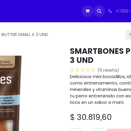
tos
Soporte Equipos PC
Cursos
Ayuda
Ayuda
IMO
+1 555
BUTTER SMALL X 3 UND
SMARTBONES P
3 UND
(0 reseña)
Deliciosos mini bocadillos,
como entrenamiento, conti
minerales y vitaminas bue
tu perro entretenido con est
ricos en un sabor a maní.
$
30.819,60