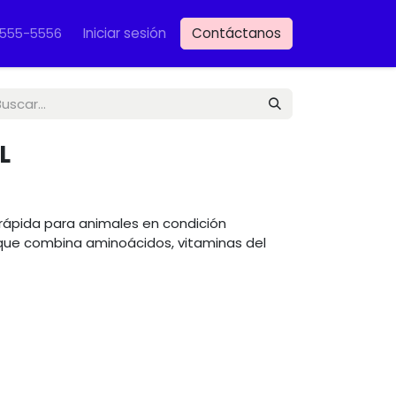
Iniciar sesión
Contáctanos
VET
-555-5556
L
rápida para animales en condición
rque combina aminoácidos, vitaminas del