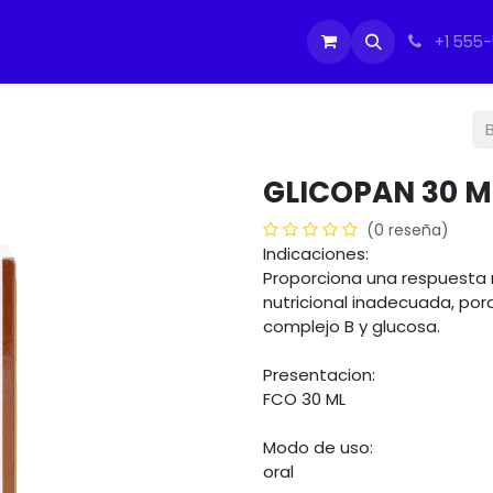
tos
Soporte Equipos PC
Cursos
Ayuda
Ayuda
IMO
+1 555
GLICOPAN 30 M
(0 reseña)
Indicaciones:
Proporciona una respuesta 
nutricional inadecuada, po
complejo B y glucosa.
Presentacion:
FCO 30 ML
Modo de uso:
oral